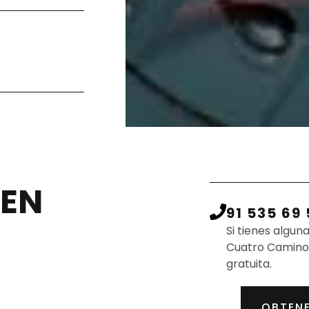
 EN
91 535 69 
Si tienes algu
Cuatro Caminos
gratuita.
OBTENE