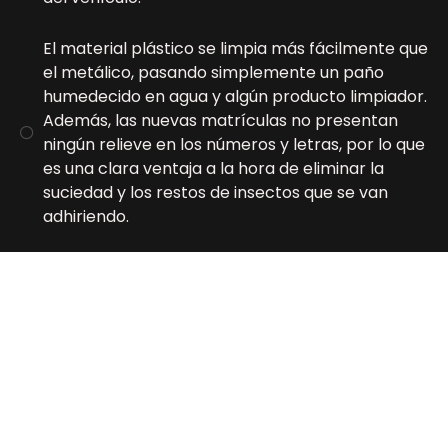
El material plástico se limpia más fácilmente que
el metálico, pasando simplemente un paño
humedecido en agua y algún producto limpiador.
Además, las nuevas matrículas no presentan
ningún relieve en los números y letras, por lo que
es una clara ventaja a la hora de eliminar la
suciedad y los restos de insectos que se van
adhiriendo.
Los componentes de las euromatrículas son
totalmente reciclables. De esta forma, se
produce un nuevo plástico que sirve para
fabricar otro tipo de objetos.
En cuanto a la durabilidad de las nuevas placas,
se puede decir que tienen la misma vida útil que
el vehículo donde se colocan.