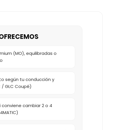
E OFRECEMOS
mium (MO), equilibradas o
io
o según tu conducción y
C / GLC Coupé)
i conviene cambiar 2 o 4
(4MATIC)