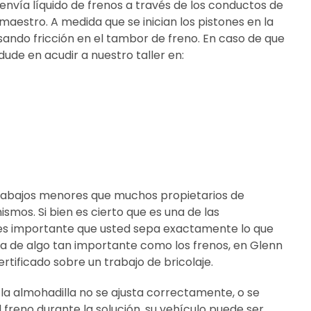
envía líquido de frenos a través de los conductos de
maestro. A medida que se inician los pistones en la
sando fricción en el tambor de freno. En caso de que
ude en acudir a nuestro taller en:
s trabajos menores que muchos propietarios de
smos. Si bien es cierto que es una de las
 es importante que usted sepa exactamente lo que
ta de algo tan importante como los frenos, en Glenn
ificado sobre un trabajo de bricolaje.
la almohadilla no se ajusta correctamente, o se
freno durante la solución, su vehículo puede ser