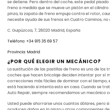
se detiene. Pero dentro del coche, este pedal pisado 
freno a medida que se mueve un pistón en el cilindro 
pinza, la zapata de freno empuja contra el rotor, cau
necesite ayuda de sus frenos en Cuatro Caminos, no d
C. Guipúzcoa, 7, 28020 Madrid, España
Teléfono
:
+34 915 35 69 57
Provincia
:
Madrid
¿POR QUÉ ELEGIR UN MECÁNICO?
La sustitución de las pastillas de freno es uno de lo
coches que hacen bricolaje deciden intentar por sí mi
correcciones más fáciles de dominar con el tiempo,
está haciendo si intenta esto en casa. Cuando se tra
Auto Repair, siempre recomendamos un mecánico cert
Usted puede ahorrarse unos cuantos dólares, pero si 
producen daños en la pinza u otros componentes del 